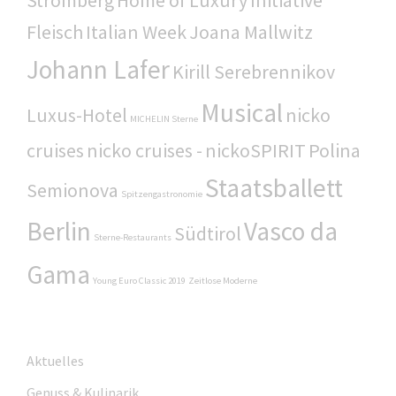
Fleisch
Italian Week
Joana Mallwitz
Johann Lafer
Kirill Serebrennikov
Musical
Luxus-Hotel
nicko
MICHELIN Sterne
cruises
nicko cruises -
nickoSPIRIT
Polina
Staatsballett
Semionova
Spitzengastronomie
Berlin
Vasco da
Südtirol
Sterne-Restaurants
Gama
Young Euro Classic 2019
Zeitlose Moderne
Aktuelles
Genuss & Kulinarik