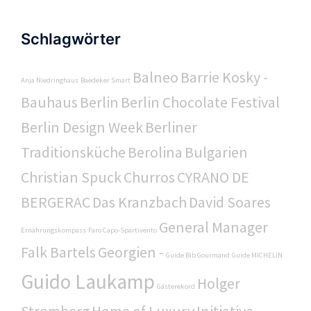
Schlagwörter
Balneo
Barrie Kosky -
Anja Niedringhaus
Baedeker Smart
Bauhaus
Berlin
Berlin Chocolate Festival
Berlin Design Week
Berliner
Traditionsküche
Berolina
Bulgarien
Christian Spuck
Churros
CYRANO DE
BERGERAC
Das Kranzbach
David Soares
General Manager
Ernährungskompass
Faro Capo-Spartivento
Falk Bartels
Georgien -
Guide Bib Gourmand
Guide MICHELIN
Guido Laukamp
Holger
Gästerekord
Stromberg
Home of Luxury
Initiative