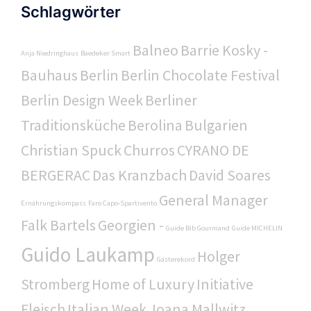
Schlagwörter
Balneo
Barrie Kosky -
Anja Niedringhaus
Baedeker Smart
Bauhaus
Berlin
Berlin Chocolate Festival
Berlin Design Week
Berliner
Traditionsküche
Berolina
Bulgarien
Christian Spuck
Churros
CYRANO DE
BERGERAC
Das Kranzbach
David Soares
General Manager
Ernährungskompass
Faro Capo-Spartivento
Falk Bartels
Georgien -
Guide Bib Gourmand
Guide MICHELIN
Guido Laukamp
Holger
Gästerekord
Stromberg
Home of Luxury
Initiative
Fleisch
Italian Week
Joana Mallwitz