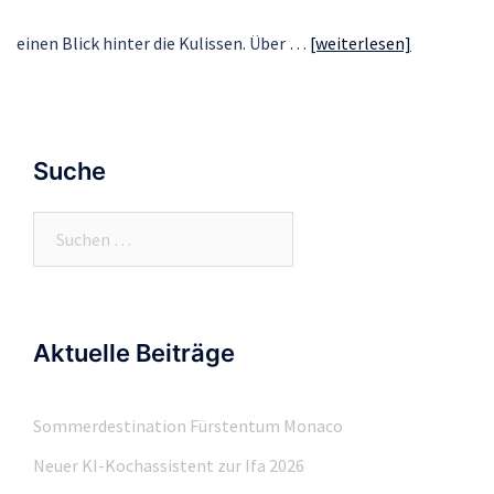
einen Blick hinter die Kulissen. Über …
[weiterlesen]
Suche
Suchen
nach:
Aktuelle Beiträge
Sommerdestination Fürstentum Monaco
Neuer KI-Kochassistent zur Ifa 2026