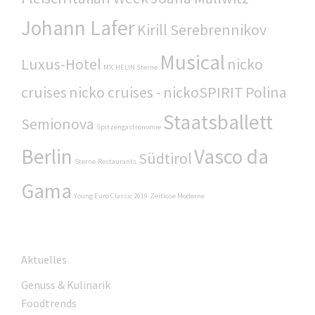
Johann Lafer
Kirill Serebrennikov
Musical
Luxus-Hotel
nicko
MICHELIN Sterne
cruises
nicko cruises -
nickoSPIRIT
Polina
Staatsballett
Semionova
Spitzengastronomie
Berlin
Vasco da
Südtirol
Sterne-Restaurants
Gama
Young Euro Classic 2019
Zeitlose Moderne
Aktuelles
Genuss & Kulinarik
Foodtrends