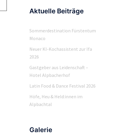
Aktuelle Beiträge
Sommerdestination Fürstentum
Monaco
Neuer KI-Kochassistent zur Ifa
2026
Gastgeber aus Leidenschaft –
Hotel Alpbacherhof
Latin Food & Dance Festival 2026
Höfe, Heu & Held:innen im
Alpbachtal
Galerie