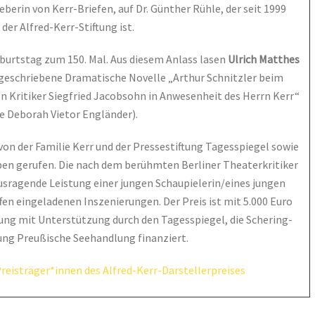
erin von Kerr-Briefen, auf Dr. Günther Rühle, der seit 1999
der Alfred-Kerr-Stiftung ist.
eburtstag zum 150. Mal. Aus diesem Anlass lasen
Ulrich Matthes
geschriebene Dramatische Novelle „Arthur Schnitzler beim
n Kritiker Siegfried Jacobsohn in Anwesenheit des Herrn Kerr“
e Deborah Vietor Engländer).
von der Familie Kerr und der Pressestiftung Tagesspiegel sowie
ben gerufen. Die nach dem berühmten Berliner Theaterkritiker
sragende Leistung einer jungen Schaupielerin/eines jungen
fen eingeladenen Inszenierungen. Der Preis ist mit 5.000 Euro
ftung mit Unterstützung durch den Tagesspiegel, die Schering-
ftung Preußische Seehandlung finanziert.
Preisträger*innen des Alfred-Kerr-Darstellerpreises