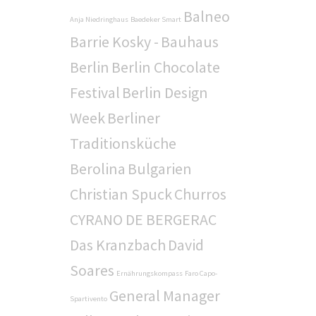
Balneo
Anja Niedringhaus
Baedeker Smart
Barrie Kosky -
Bauhaus
Berlin
Berlin Chocolate
Festival
Berlin Design
Week
Berliner
Traditionsküche
Berolina
Bulgarien
Christian Spuck
Churros
CYRANO DE BERGERAC
Das Kranzbach
David
Soares
Ernährungskompass
Faro Capo-
General Manager
Spartivento