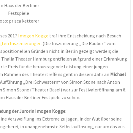
m Haus der Berliner
Festspiele
oto: prisca ketterer
ises 2017
Imogen Kogge
traf ihre Entscheidung nach Besuch
igten Inszenierungen
(Die Inszenierung „Die Räuber“ vom
positionellen Gründen nicht in Berlin gezeigt werden; die
s Thalia Theater Hamburg entfielen aufgrund einer Erkrankung
erte Preis für die herausragende Leistung einer jungen
im Rahmen des Theatertreffens geht in diesem Jahr an
Michael
r Aufführung „Drei Schwestern“ von Simon Stone nach Anton
n Simon Stone (Theater Basel) war zur Festivaleröffnung am 6.
im Haus der Berliner Festpiele zu sehen.
ndung der Jurorin Imogen Kogge
:
ne Verzweiflung ins Extreme zu jagen, in der Wut über seine
Angeberei, in unangenehmste Selbstauflösung, nur um das aus-