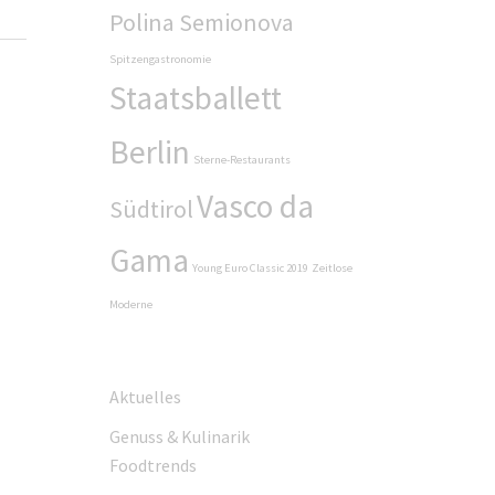
Polina Semionova
Spitzengastronomie
Staatsballett
Berlin
Sterne-Restaurants
Vasco da
Südtirol
Gama
Young Euro Classic 2019
Zeitlose
Moderne
Aktuelles
Genuss & Kulinarik
Foodtrends