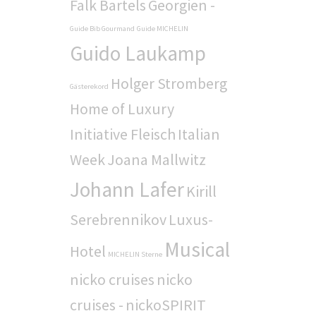
Falk Bartels
Georgien -
Guide Bib Gourmand
Guide MICHELIN
Guido Laukamp
Holger Stromberg
Gästerekord
Home of Luxury
Initiative Fleisch
Italian
Week
Joana Mallwitz
Johann Lafer
Kirill
Serebrennikov
Luxus-
Musical
Hotel
MICHELIN Sterne
nicko cruises
nicko
cruises -
nickoSPIRIT