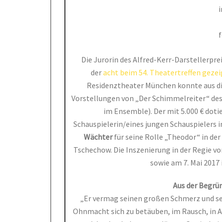
i
f
Die Jurorin des Alfred-Kerr-Darstellerpre
der
acht beim 54. Theatertreffen geze
Residenztheater München konnte aus dis
Vorstellungen von „Der Schimmelreiter“ de
im Ensemble). Der mit 5.000 € doti
Schauspielerin/eines jungen Schauspielers 
Wächter
für seine Rolle „Theodor“ in de
Tschechow. Die Inszenierung in der Regie vo
sowie am 7. Mai 2017 
Aus der Begrü
„Er vermag seinen großen Schmerz und sei
Ohnmacht sich zu betäuben, im Rausch, in 