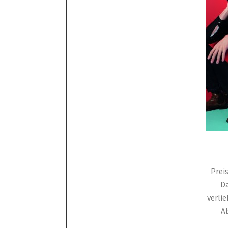
Prei
Da
verli
Ab