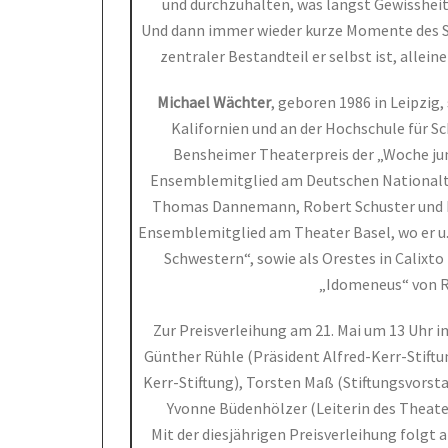
und durchzuhalten, was längst Gewissheit 
Und dann immer wieder kurze Momente des Sti
zentraler Bestandteil er selbst ist, alleine
Michael Wächter
, geboren 1986 in Leipzig,
Kalifornien und an der Hochschule für Sc
Bensheimer Theaterpreis der „Woche jun
Ensemblemitglied am Deutschen Nationalthe
Thomas Dannemann, Robert Schuster und Ha
Ensemblemitglied am Theater Basel, wo er u.
Schwestern“, sowie als Orestes in Calixto
„Idomeneus“ von R
Zur Preisverleihung am 21. Mai um 13 Uhr i
Günther Rühle (Präsident Alfred-Kerr-Stiftun
Kerr-Stiftung), Torsten Maß (Stiftungsvorsta
Yvonne Büdenhölzer (Leiterin des Theater
Mit der diesjährigen Preisverleihung folgt 