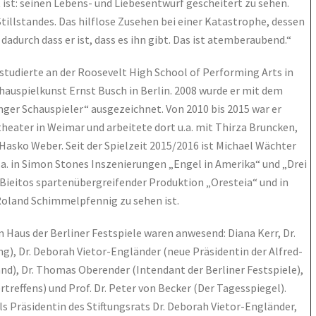
ist: seinen Lebens- und Liebesentwurf gescheitert zu sehen.
llstandes. Das hilflose Zusehen bei einer Katastrophe, dessen
 dadurch dass er ist, dass es ihn gibt. Das ist atemberaubend.“
 studierte an der Roosevelt High School of Performing Arts in
hauspielkunst Ernst Busch in Berlin. 2008 wurde er mit dem
ger Schauspieler“ ausgezeichnet. Von 2010 bis 2015 war er
ater in Weimar und arbeitete dort u.a. mit Thirza Bruncken,
sko Weber. Seit der Spielzeit 2015/2016 ist Michael Wächter
a. in Simon Stones Inszenierungen „Engel in Amerika“ und „Drei
 Bieitos spartenübergreifender Produktion „Oresteia“ und in
oland Schimmelpfennig zu sehen ist.
m Haus der Berliner Festspiele waren anwesend: Diana Kerr, Dr.
g), Dr. Deborah Vietor-Engländer (neue Präsidentin der Alfred-
nd), Dr. Thomas Oberender (Intendant der Berliner Festspiele),
treffens) und Prof. Dr. Peter von Becker (Der Tagesspiegel).
als Präsidentin des Stiftungsrats Dr. Deborah Vietor-Engländer,