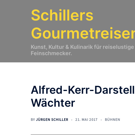
Zum
Schillers
Inhalt
springen
Gourmetreise
Kunst, Kultur & Kulinarik für reiselustige
Feinschmecker.
Alfred-Kerr-Darstel
Wächter
BY
JÜRGEN SCHILLER
21. MAI 2017
BÜHNEN