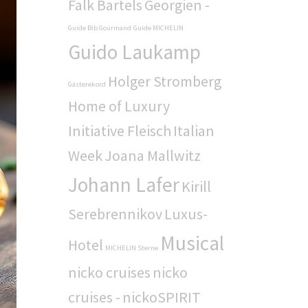
Falk Bartels
Georgien -
Guide Bib Gourmand
Guide MICHELIN
Guido Laukamp
Holger Stromberg
Gästerekord
Home of Luxury
Initiative Fleisch
Italian
Week
Joana Mallwitz
Johann Lafer
Kirill
Serebrennikov
Luxus-
Musical
Hotel
MICHELIN Sterne
nicko cruises
nicko
cruises -
nickoSPIRIT