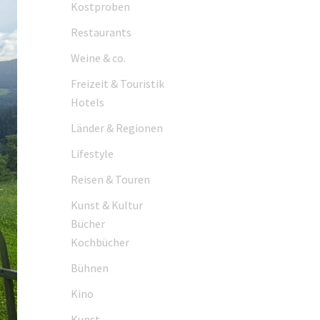
Kostproben
Restaurants
Weine & co.
Freizeit & Touristik
Hotels
Länder & Regionen
Lifestyle
Reisen & Touren
Kunst & Kultur
Bücher
Kochbücher
Bühnen
Kino
Kunst