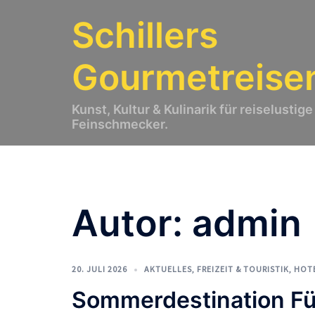
Zum
Schillers
Inhalt
springen
Gourmetreise
Kunst, Kultur & Kulinarik für reiselustige
Feinschmecker.
Autor:
admin
20. JULI 2026
AKTUELLES
,
FREIZEIT & TOURISTIK
,
HOT
Sommerdestination F