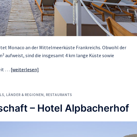
ietet Monaco an der Mittelmeerküste Frankreichs. Obwohl der
m² aufweist, sind die insgesamt 4 km lange Küste sowie
zeit …
[weiterlesen]
LS
,
LÄNDER & REGIONEN
,
RESTAURANTS
chaft – Hotel Alpbacherhof