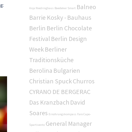
g:
Balneo
Anja Niedringhaus
Baedeker Smart
Barrie Kosky -
Bauhaus
Berlin
Berlin Chocolate
Festival
Berlin Design
Week
Berliner
Traditionsküche
Berolina
Bulgarien
Christian Spuck
Churros
CYRANO DE BERGERAC
Das Kranzbach
David
Soares
Ernährungskompass
Faro Capo-
General Manager
Spartivento