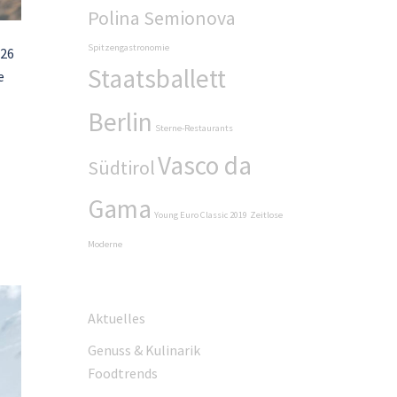
Polina Semionova
Spitzengastronomie
026
Staatsballett
e
Berlin
Sterne-Restaurants
Vasco da
Südtirol
Gama
Young Euro Classic 2019
Zeitlose
Moderne
Aktuelles
Genuss & Kulinarik
Foodtrends