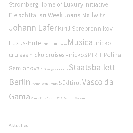
Stromberg
Home of Luxury
Initiative
Fleisch
Italian Week
Joana Mallwitz
Johann Lafer
Kirill Serebrennikov
Musical
Luxus-Hotel
nicko
MICHELIN Sterne
cruises
nicko cruises -
nickoSPIRIT
Polina
Staatsballett
Semionova
Spitzengastronomie
Berlin
Vasco da
Südtirol
Sterne-Restaurants
Gama
Young Euro Classic 2019
Zeitlose Moderne
Aktuelles