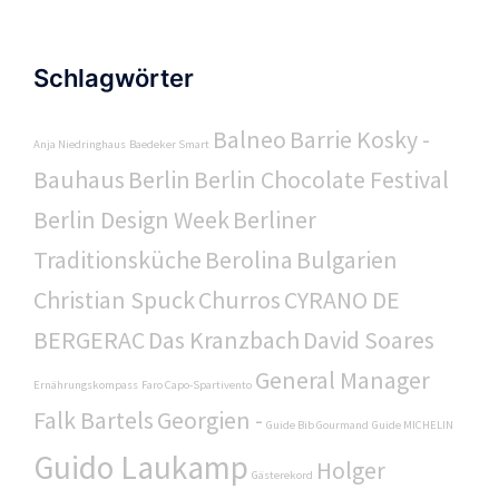
Schlagwörter
Balneo
Barrie Kosky -
Anja Niedringhaus
Baedeker Smart
Bauhaus
Berlin
Berlin Chocolate Festival
Berlin Design Week
Berliner
Traditionsküche
Berolina
Bulgarien
Christian Spuck
Churros
CYRANO DE
BERGERAC
Das Kranzbach
David Soares
General Manager
Ernährungskompass
Faro Capo-Spartivento
Falk Bartels
Georgien -
Guide Bib Gourmand
Guide MICHELIN
Guido Laukamp
Holger
Gästerekord