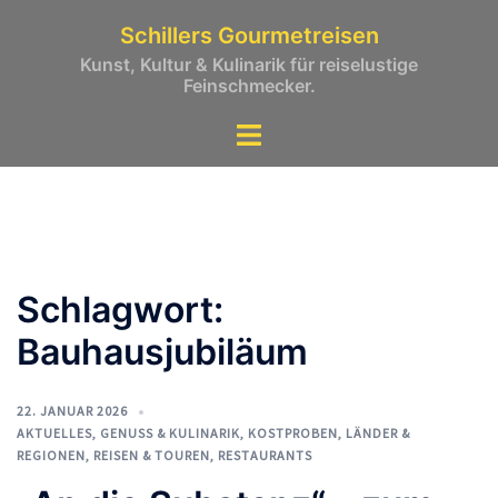
Zum
Schillers Gourmetreisen
Inhalt
Kunst, Kultur & Kulinarik für reiselustige
springen
Feinschmecker.
Schlagwort:
Bauhausjubiläum
22. JANUAR 2026
AKTUELLES
,
GENUSS & KULINARIK
,
KOSTPROBEN
,
LÄNDER &
REGIONEN
,
REISEN & TOUREN
,
RESTAURANTS