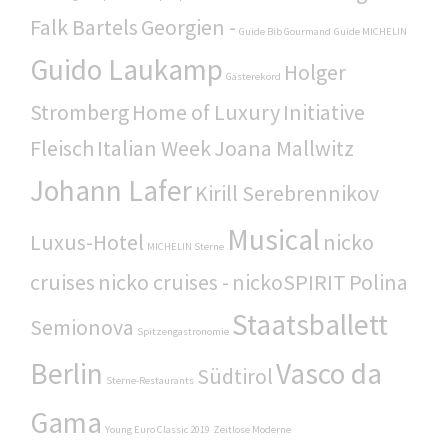
Falk Bartels
Georgien -
Guide Bib Gourmand
Guide MICHELIN
Guido Laukamp
Holger
Gästerekord
Stromberg
Home of Luxury
Initiative
Fleisch
Italian Week
Joana Mallwitz
Johann Lafer
Kirill Serebrennikov
Musical
Luxus-Hotel
nicko
MICHELIN Sterne
cruises
nicko cruises -
nickoSPIRIT
Polina
Staatsballett
Semionova
Spitzengastronomie
Berlin
Vasco da
Südtirol
Sterne-Restaurants
Gama
Young Euro Classic 2019
Zeitlose Moderne