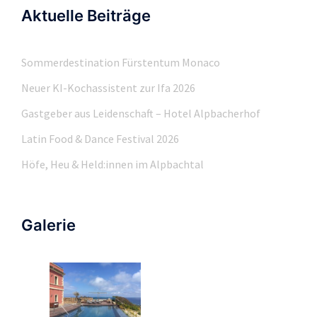
Aktuelle Beiträge
Sommerdestination Fürstentum Monaco
Neuer KI-Kochassistent zur Ifa 2026
Gastgeber aus Leidenschaft – Hotel Alpbacherhof
Latin Food & Dance Festival 2026
Höfe, Heu & Held:innen im Alpbachtal
Galerie