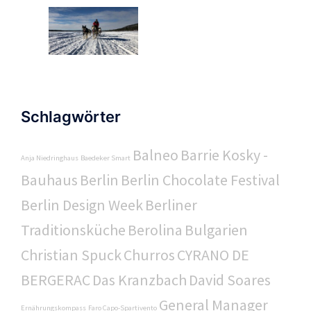
Schlagwörter
Balneo
Barrie Kosky -
Anja Niedringhaus
Baedeker Smart
Bauhaus
Berlin
Berlin Chocolate Festival
Berlin Design Week
Berliner
Traditionsküche
Berolina
Bulgarien
Christian Spuck
Churros
CYRANO DE
BERGERAC
Das Kranzbach
David Soares
General Manager
Ernährungskompass
Faro Capo-Spartivento