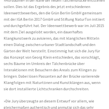
»Hörbäume« in der Nähe der neuen Tälchenbrücke entstehen
sollen. Dies ist das Ergebnis des jetzt entschiedenen
Ideenwettbewerbes, den die Grün Berlin GmbH gemeinsam
mit der IGA Berlin 2017 GmbH und Stiftung NaturTon initiiert
und durchgeführt hat. Der Ideenwettbewerb war im Juli 2015
mit dem Ziel ausgelobt worden, ein dauerhaftes
Klangkunstwerk zu avisieren, das mit klanglichen Mitteln
einen Dialog zwischen urbaner Stadtlandschaft und den
Gärten der Welt herstellt. Einstimmig hat sich die Jury für
das Konzept von Georg Klein entschieden, das vorschlägt,
sechs Bäume im Umkreis der Tälchenbrücke über
Interaktionen mit Besuchern des Areals zum Klingen zu
bringen. Dabei lösen Passanten auf der Brücke variierende
Klangfolgen mit Naturtönen und Kunstklängen aus, wenn
sie dort installierte Lichtschranken durchschreiten.
»Die Jury überzeugte an diesem Entwurf vor allem, wie
gleichermaßen authentisch und anmutig sich das sehr