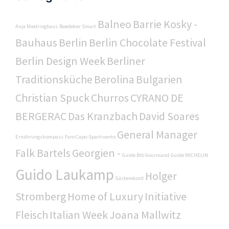
Balneo
Barrie Kosky -
Anja Niedringhaus
Baedeker Smart
Bauhaus
Berlin
Berlin Chocolate Festival
Berlin Design Week
Berliner
Traditionsküche
Berolina
Bulgarien
Christian Spuck
Churros
CYRANO DE
BERGERAC
Das Kranzbach
David Soares
General Manager
Ernährungskompass
Faro Capo-Spartivento
Falk Bartels
Georgien -
Guide Bib Gourmand
Guide MICHELIN
Guido Laukamp
Holger
Gästerekord
Stromberg
Home of Luxury
Initiative
Fleisch
Italian Week
Joana Mallwitz