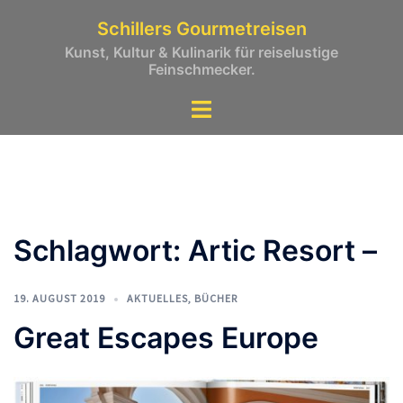
Zum
Schillers Gourmetreisen
Inhalt
Kunst, Kultur & Kulinarik für reiselustige
springen
Feinschmecker.
Schlagwort:
Artic Resort –
19. AUGUST 2019
AKTUELLES
,
BÜCHER
Great Escapes Europe