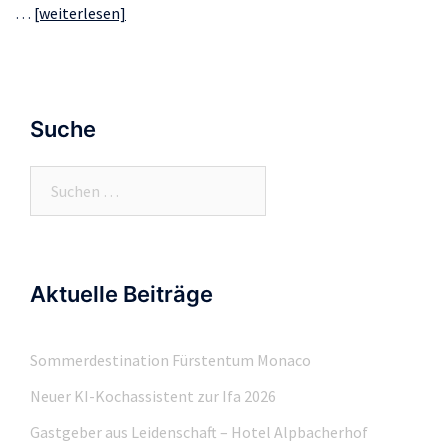
…
[weiterlesen]
Suche
Suchen
nach:
Aktuelle Beiträge
Sommerdestination Fürstentum Monaco
Neuer KI-Kochassistent zur Ifa 2026
Gastgeber aus Leidenschaft – Hotel Alpbacherhof