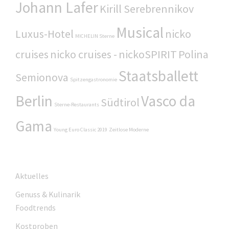
Johann Lafer
Kirill Serebrennikov
Musical
Luxus-Hotel
nicko
MICHELIN Sterne
cruises
nicko cruises -
nickoSPIRIT
Polina
Staatsballett
Semionova
Spitzengastronomie
Berlin
Vasco da
Südtirol
Sterne-Restaurants
Gama
Young Euro Classic 2019
Zeitlose Moderne
Aktuelles
Genuss & Kulinarik
Foodtrends
Kostproben