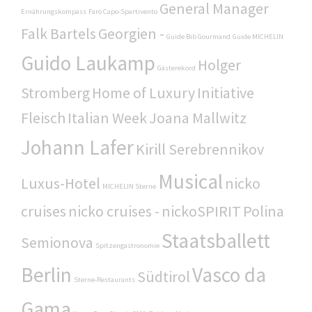
General Manager
Ernährungskompass
Faro Capo-Spartivento
Falk Bartels
Georgien -
Guide Bib Gourmand
Guide MICHELIN
Guido Laukamp
Holger
Gästerekord
Stromberg
Home of Luxury
Initiative
Fleisch
Italian Week
Joana Mallwitz
Johann Lafer
Kirill Serebrennikov
Musical
Luxus-Hotel
nicko
MICHELIN Sterne
cruises
nicko cruises -
nickoSPIRIT
Polina
Staatsballett
Semionova
Spitzengastronomie
Berlin
Vasco da
Südtirol
Sterne-Restaurants
Gama