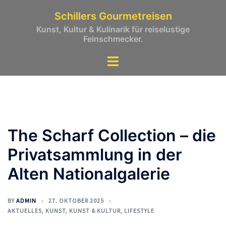
Zum
Schillers Gourmetreisen
Inhalt
Kunst, Kultur & Kulinarik für reiselustige
springen
Feinschmecker.
The Scharf Collection – die
Privatsammlung in der
Alten Nationalgalerie
BY
ADMIN
27. OKTOBER 2025
AKTUELLES
,
KUNST
,
KUNST & KULTUR
,
LIFESTYLE