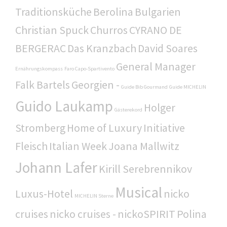
Traditionsküche
Berolina
Bulgarien
Christian Spuck
Churros
CYRANO DE
BERGERAC
Das Kranzbach
David Soares
General Manager
Ernährungskompass
Faro Capo-Spartivento
Falk Bartels
Georgien -
Guide Bib Gourmand
Guide MICHELIN
Guido Laukamp
Holger
Gästerekord
Stromberg
Home of Luxury
Initiative
Fleisch
Italian Week
Joana Mallwitz
Johann Lafer
Kirill Serebrennikov
Musical
Luxus-Hotel
nicko
MICHELIN Sterne
cruises
nicko cruises -
nickoSPIRIT
Polina