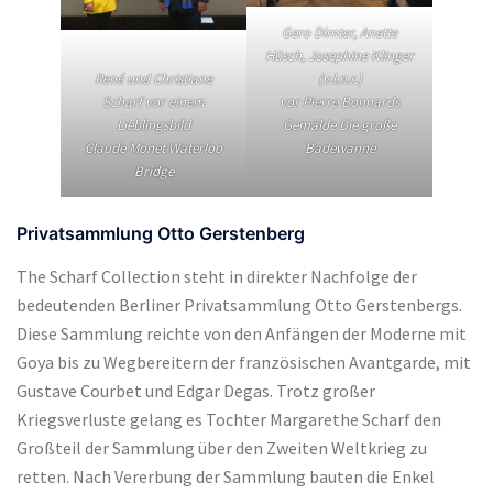
Gero Dimter, Anette
Hüsch, Josephine Klinger
(v.l.n.r.)
René und Christiane
vor Pierre Bonnards
Scharf vor einem
Gemälde Die große
Lieblingsbild
Badewanne
Claude Monet Waterloo
Bridge
Privatsammlung Otto Gerstenberg
The Scharf Collection steht in direkter Nachfolge der
bedeutenden Berliner Privatsammlung Otto Gerstenbergs.
Diese Sammlung reichte von den Anfängen der Moderne mit
Goya bis zu Wegbereitern der französischen Avantgarde, mit
Gustave Courbet und Edgar Degas. Trotz großer
Kriegsverluste gelang es Tochter Margarethe Scharf den
Großteil der Sammlung über den Zweiten Weltkrieg zu
retten. Nach Vererbung der Sammlung bauten die Enkel