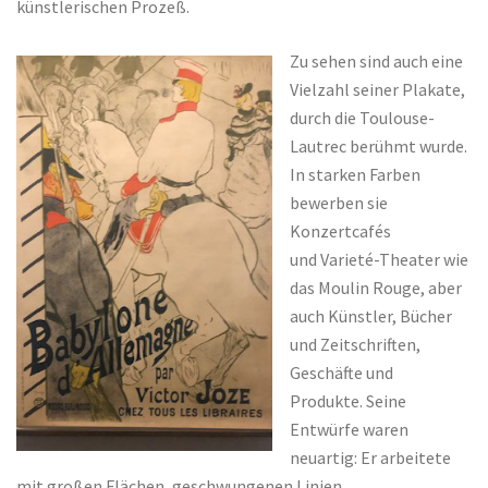
künstlerischen Prozeß.
Zu sehen sind auch eine
Vielzahl seiner Plakate,
durch die Toulouse-
Lautrec berühmt wurde.
In starken Farben
bewerben sie
Konzertcafés
und Varieté-Theater wie
das Moulin Rouge, aber
auch Künstler, Bücher
und Zeitschriften,
Geschäfte und
Produkte. Seine
Entwürfe waren
neuartig: Er arbeitete
mit großen Flächen, geschwungenen Linien,