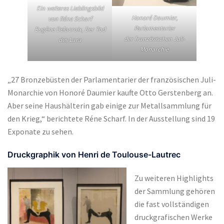
Ein weiteres Lieblingsbild
Honoré Daumier,
von Réne Scharf
Parlamentarier
Eugène Delacroix, Der Tod
der
französischen Juli-
des Lara
Monarchie
„27 Bronzebüsten der Parlamentarier der französischen Juli-
Monarchie von Honoré Daumier kaufte Otto Gerstenberg an.
Aber seine Haushälterin gab einige zur Metallsammlung für
den Krieg,“ berichtete Réne Scharf. In der Ausstellung sind 19
Exponate zu sehen.
Druckgraphik von Henri de Toulouse-Lautrec
Zu weiteren Highlights
der Sammlung gehören
die fast vollständigen
druckgrafischen Werke