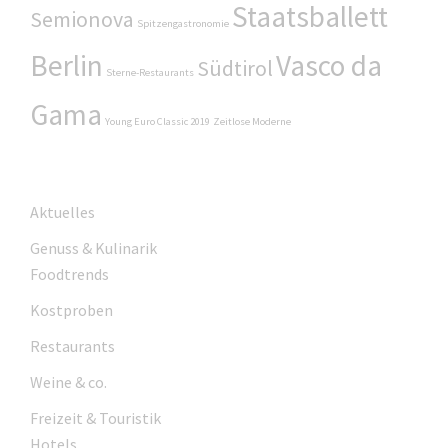
Staatsballett
Semionova
Spitzengastronomie
Berlin
Vasco da
Südtirol
Sterne-Restaurants
Gama
Young Euro Classic 2019
Zeitlose Moderne
Aktuelles
Genuss & Kulinarik
Foodtrends
Kostproben
Restaurants
Weine & co.
Freizeit & Touristik
Hotels