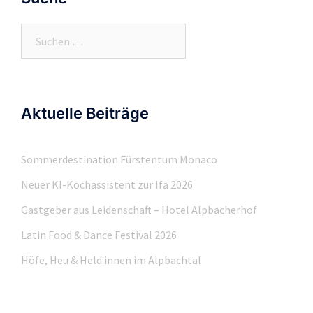
Suchen
nach:
Aktuelle Beiträge
Sommerdestination Fürstentum Monaco
Neuer KI-Kochassistent zur Ifa 2026
Gastgeber aus Leidenschaft – Hotel Alpbacherhof
Latin Food & Dance Festival 2026
Höfe, Heu & Held:innen im Alpbachtal