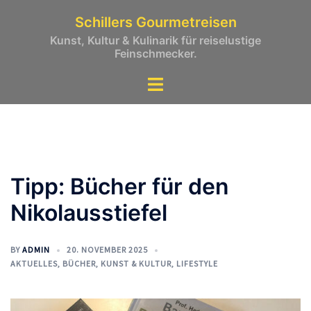
Zum
Schillers Gourmetreisen
Inhalt
Kunst, Kultur & Kulinarik für reiselustige
springen
Feinschmecker.
Tipp: Bücher für den
Nikolausstiefel
BY
ADMIN
20. NOVEMBER 2025
AKTUELLES
,
BÜCHER
,
KUNST & KULTUR
,
LIFESTYLE