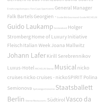
General Manager
Ernährungskompass
Faro Capo-Spartivento
Falk Bartels
Georgien -
Guide Bib Gourmand
Guide MICHELIN
Guido Laukamp
Holger
Gästerekord
Stromberg
Home of Luxury
Initiative
Fleisch
Italian Week
Joana Mallwitz
Johann Lafer
Kirill Serebrennikov
Musical
Luxus-Hotel
nicko
MICHELIN Sterne
cruises
nicko cruises -
nickoSPIRIT
Polina
Staatsballett
Semionova
Spitzengastronomie
Berlin
Vasco da
Südtirol
Sterne-Restaurants