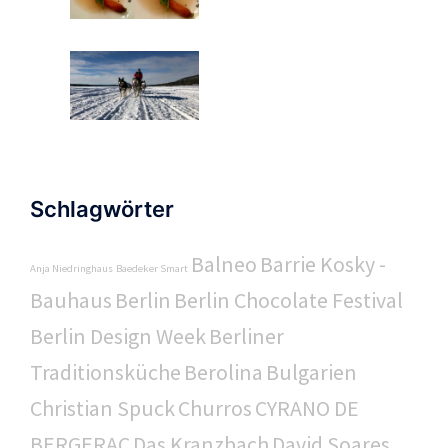
Schlagwörter
Balneo
Barrie Kosky -
Anja Niedringhaus
Baedeker Smart
Bauhaus
Berlin
Berlin Chocolate Festival
Berlin Design Week
Berliner
Traditionsküche
Berolina
Bulgarien
Christian Spuck
Churros
CYRANO DE
BERGERAC
Das Kranzbach
David Soares