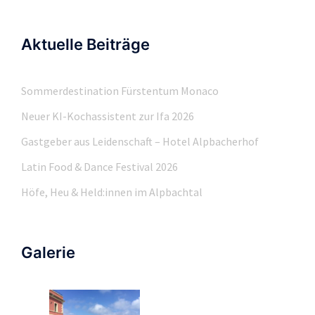
Aktuelle Beiträge
Sommerdestination Fürstentum Monaco
Neuer KI-Kochassistent zur Ifa 2026
Gastgeber aus Leidenschaft – Hotel Alpbacherhof
Latin Food & Dance Festival 2026
Höfe, Heu & Held:innen im Alpbachtal
Galerie