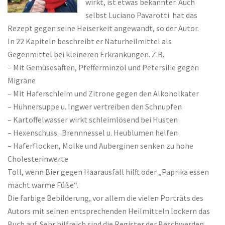
wirkt, ist etwas bekannter. Auch
selbst Luciano Pavarotti hat das
Rezept gegen seine Heiserkeit angewandt, so der Autor.
In 22 Kapiteln beschreibt er Naturheilmittel als
Gegenmittel bei kleineren Erkrankungen. Z.B.
– Mit Gemüsesäften, Pfefferminzöl und Petersilie gegen
Migräne
– Mit Haferschleim und Zitrone gegen den Alkoholkater
– Hühnersuppe u. Ingwer vertreiben den Schnupfen
– Kartoffelwasser wirkt schleimlösend bei Husten
– Hexenschuss: Brennnessel u. Heublumen helfen
– Haferflocken, Molke und Auberginen senken zu hohe
Cholesterinwerte
Toll, wenn Bier gegen Haarausfall hilft oder „Paprika essen
macht warme Füße“.
Die farbige Bebilderung, vor allem die vielen Porträts des
Autors mit seinen entsprechenden Heilmitteln lockern das
Buch auf. Sehr hilfreich sind die Register der Beschwerden