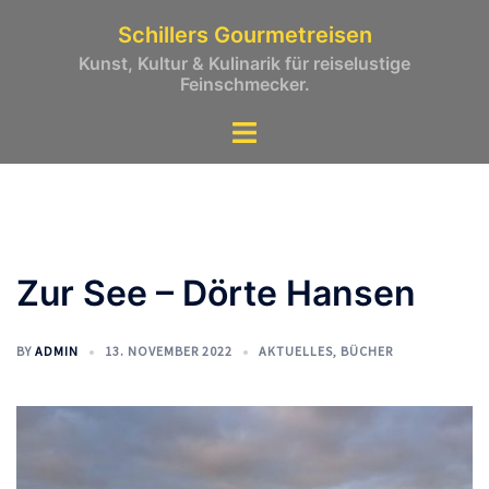
Zum
Schillers Gourmetreisen
Inhalt
Kunst, Kultur & Kulinarik für reiselustige
springen
Feinschmecker.
Zur See – Dörte Hansen
BY
ADMIN
13. NOVEMBER 2022
AKTUELLES
,
BÜCHER