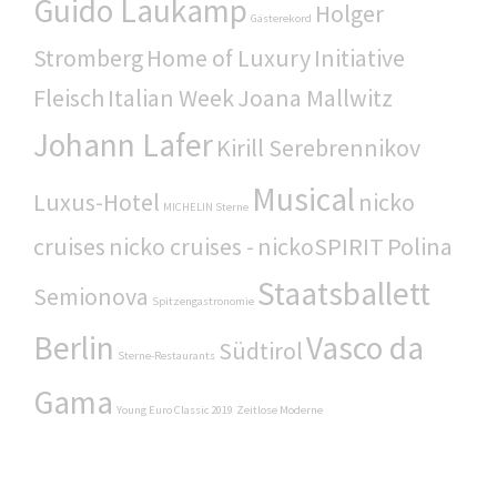
Guido Laukamp
Holger
Gästerekord
Stromberg
Home of Luxury
Initiative
Fleisch
Italian Week
Joana Mallwitz
Johann Lafer
Kirill Serebrennikov
Musical
Luxus-Hotel
nicko
MICHELIN Sterne
cruises
nicko cruises -
nickoSPIRIT
Polina
Staatsballett
Semionova
Spitzengastronomie
Berlin
Vasco da
Südtirol
Sterne-Restaurants
Gama
Young Euro Classic 2019
Zeitlose Moderne