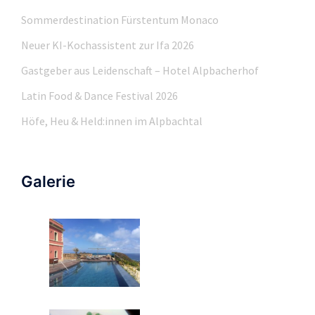
Sommerdestination Fürstentum Monaco
Neuer KI-Kochassistent zur Ifa 2026
Gastgeber aus Leidenschaft – Hotel Alpbacherhof
Latin Food & Dance Festival 2026
Höfe, Heu & Held:innen im Alpbachtal
Galerie