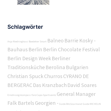
Schlagwörter
Balneo
Barrie Kosky -
Anja Niedringhaus
Baedeker Smart
Bauhaus
Berlin
Berlin Chocolate Festival
Berlin Design Week
Berliner
Traditionsküche
Berolina
Bulgarien
Christian Spuck
Churros
CYRANO DE
BERGERAC
Das Kranzbach
David Soares
General Manager
Ernährungskompass
Faro Capo-Spartivento
Falk Bartels
Georgien -
Guide Bib Gourmand
Guide MICHELIN