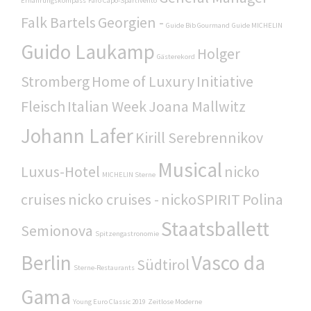
Ernährungskompass
Faro Capo-Spartivento
Falk Bartels
Georgien -
Guide Bib Gourmand
Guide MICHELIN
Guido Laukamp
Holger
Gästerekord
Stromberg
Home of Luxury
Initiative
Fleisch
Italian Week
Joana Mallwitz
Johann Lafer
Kirill Serebrennikov
Musical
Luxus-Hotel
nicko
MICHELIN Sterne
cruises
nicko cruises -
nickoSPIRIT
Polina
Staatsballett
Semionova
Spitzengastronomie
Berlin
Vasco da
Südtirol
Sterne-Restaurants
Gama
Young Euro Classic 2019
Zeitlose Moderne