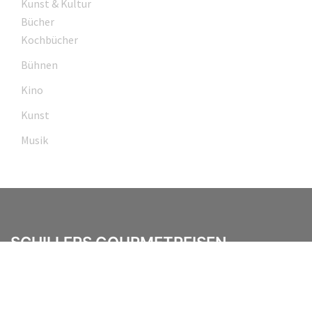
Kunst & Kultur
Bücher
Kochbücher
Bühnen
Kino
Kunst
Musik
SCHILLERS GOURMETREISEN