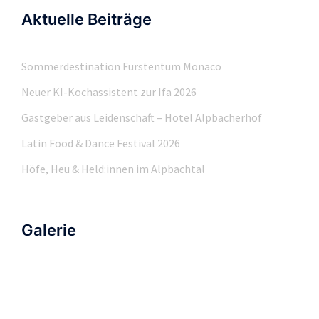
Aktuelle Beiträge
Sommerdestination Fürstentum Monaco
Neuer KI-Kochassistent zur Ifa 2026
Gastgeber aus Leidenschaft – Hotel Alpbacherhof
Latin Food & Dance Festival 2026
Höfe, Heu & Held:innen im Alpbachtal
Galerie