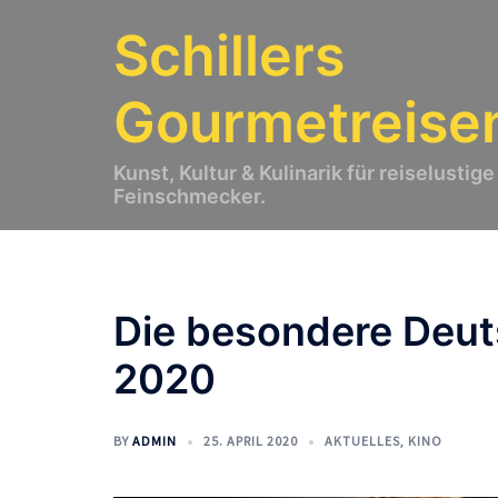
Zum
Schillers
Inhalt
springen
Gourmetreise
Kunst, Kultur & Kulinarik für reiselustige
Feinschmecker.
Die besondere Deut
2020
BY
ADMIN
25. APRIL 2020
AKTUELLES
,
KINO