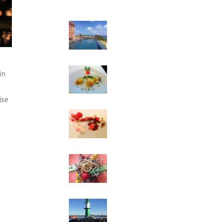
in
ise
s