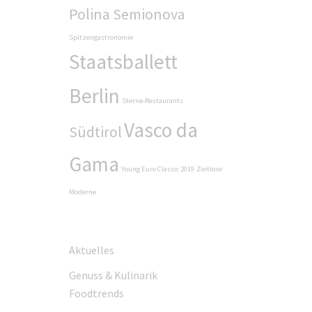
Polina Semionova
Spitzengastronomie
Staatsballett
Berlin
Sterne-Restaurants
Vasco da
Südtirol
Gama
Young Euro Classic 2019
Zeitlose
Moderne
Aktuelles
Genuss & Kulinarik
Foodtrends