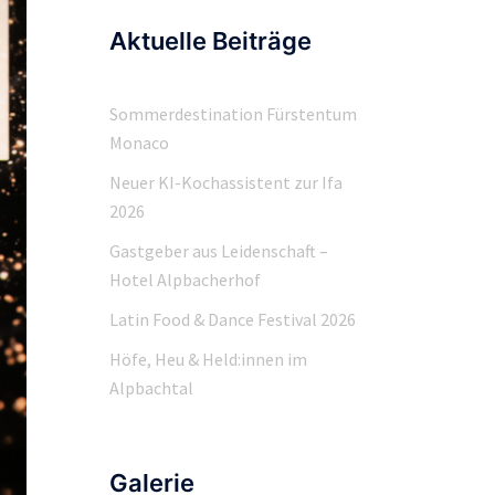
Aktuelle Beiträge
Sommerdestination Fürstentum
Monaco
Neuer KI-Kochassistent zur Ifa
2026
Gastgeber aus Leidenschaft –
Hotel Alpbacherhof
Latin Food & Dance Festival 2026
Höfe, Heu & Held:innen im
Alpbachtal
Galerie