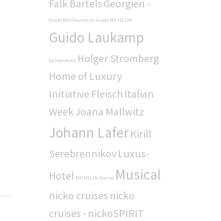
Falk Bartels
Georgien -
Guide Bib Gourmand
Guide MICHELIN
Guido Laukamp
Holger Stromberg
Gästerekord
Home of Luxury
Initiative Fleisch
Italian
Week
Joana Mallwitz
Johann Lafer
Kirill
Serebrennikov
Luxus-
Musical
Hotel
MICHELIN Sterne
nicko cruises
nicko
cruises -
nickoSPIRIT