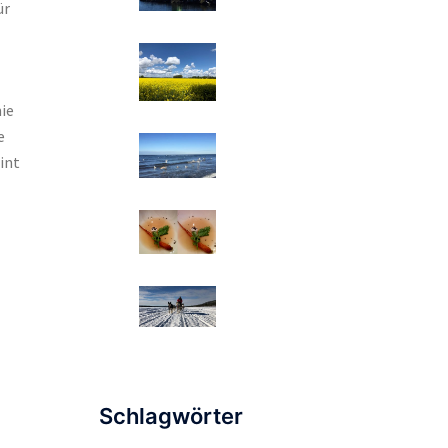
ür
ie
e
int
Schlagwörter