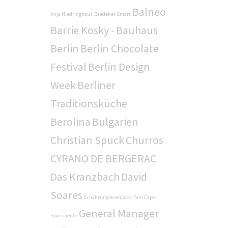
Balneo
Anja Niedringhaus
Baedeker Smart
Barrie Kosky -
Bauhaus
Berlin
Berlin Chocolate
Festival
Berlin Design
Week
Berliner
Traditionsküche
Berolina
Bulgarien
Christian Spuck
Churros
CYRANO DE BERGERAC
Das Kranzbach
David
Soares
Ernährungskompass
Faro Capo-
General Manager
Spartivento