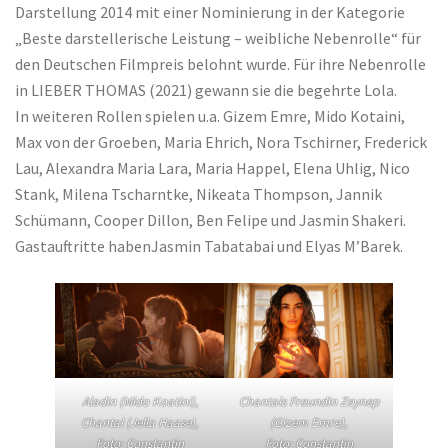
Darstellung 2014 mit einer Nominierung in der Kategorie
„Beste darstellerische Leistung – weibliche Nebenrolle“ für
den Deutschen Filmpreis belohnt wurde. Für ihre Nebenrolle
in LIEBER THOMAS (2021) gewann sie die begehrte Lola.
In weiteren Rollen spielen u.a. Gizem Emre, Mido Kotaini,
Max von der Groeben, Maria Ehrich, Nora Tschirner, Frederick
Lau, Alexandra Maria Lara, Maria Happel, Elena Uhlig, Nico
Stank, Milena Tscharntke, Nikeata Thompson, Jannik
Schümann, Cooper Dillon, Ben Felipe und Jasmin Shakeri.
Gastauftritte habenJasmin Tabatabai und Elyas M’Barek.
Aladin (Mido Koatini),
Chantals Freundin Zeynep
Chantal (Jella Haase),
(Gizem Emre),
Foto: Constantin
Foto: Constantin