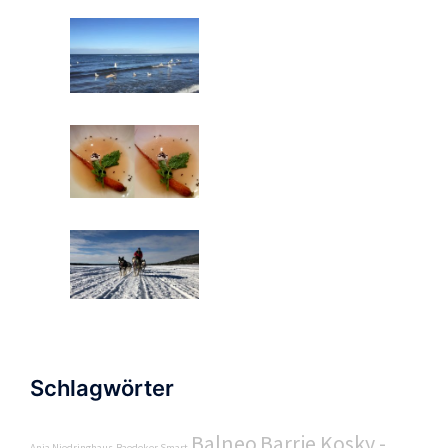
Schlagwörter
Balneo
Barrie Kosky -
Anja Niedringhaus
Baedeker Smart