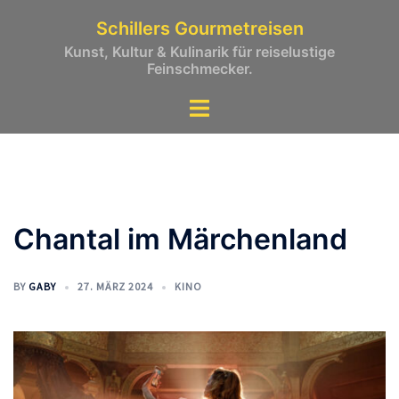
Zum
Schillers Gourmetreisen
Inhalt
Kunst, Kultur & Kulinarik für reiselustige
springen
Feinschmecker.
Chantal im Märchenland
BY
GABY
27. MÄRZ 2024
KINO