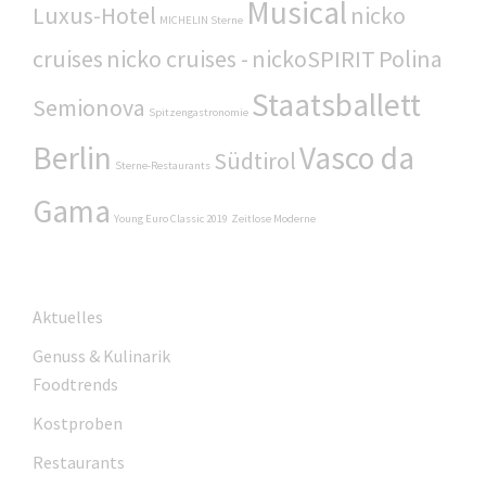
Musical
Luxus-Hotel
nicko
MICHELIN Sterne
cruises
nicko cruises -
nickoSPIRIT
Polina
Staatsballett
Semionova
Spitzengastronomie
Berlin
Vasco da
Südtirol
Sterne-Restaurants
Gama
Young Euro Classic 2019
Zeitlose Moderne
Aktuelles
Genuss & Kulinarik
Foodtrends
Kostproben
Restaurants