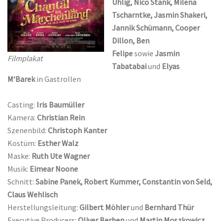
Uhlig, Nico Stank, Milena
Tscharntke, Jasmin Shakeri,
Jannik Schümann, Cooper
Dillon, Ben
Felipe
sowie
Jasmin
Filmplakat
Tabatabai
und
Elyas
M‘Barek
in Gastrollen
Casting:
Iris Baumüller
Kamera:
Christian Rein
Szenenbild:
Christoph Kanter
Kostüm:
Esther Walz
Maske:
Ruth Ute Wagner
Musik:
Eimear Noone
Schnitt:
Sabine Panek, Robert Kummer, Constantin von Seld,
Claus Wehlisch
Herstellungsleitung:
Gilbert Möhler
und
Bernhard Thür
Executive Producers:
Oliver Berben
und
Martin Moszkowicz