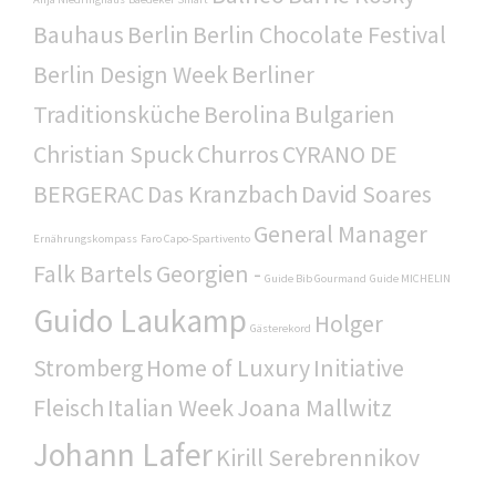
Bauhaus
Berlin
Berlin Chocolate Festival
Berlin Design Week
Berliner
Traditionsküche
Berolina
Bulgarien
Christian Spuck
Churros
CYRANO DE
BERGERAC
Das Kranzbach
David Soares
General Manager
Ernährungskompass
Faro Capo-Spartivento
Falk Bartels
Georgien -
Guide Bib Gourmand
Guide MICHELIN
Guido Laukamp
Holger
Gästerekord
Stromberg
Home of Luxury
Initiative
Fleisch
Italian Week
Joana Mallwitz
Johann Lafer
Kirill Serebrennikov